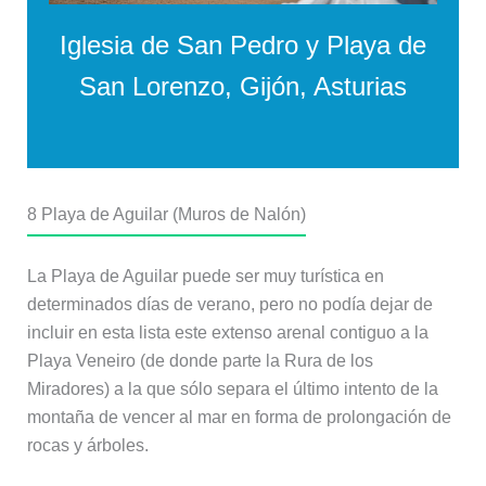
Iglesia de San Pedro y Playa de
San Lorenzo, Gijón, Asturias
8
Playa de Aguilar (Muros de Nalón)
La Playa de Aguilar puede ser muy turística en
determinados días de verano, pero no podía dejar de
incluir en esta lista este extenso arenal contiguo a la
Playa Veneiro (de donde parte la Rura de los
Miradores) a la que sólo separa el último intento de la
montaña de vencer al mar en forma de prolongación de
rocas y árboles.