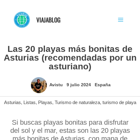
Ir
al
VIAJABLOG
contenido
Las 20 playas más bonitas de
Asturias (recomendadas por un
asturiano)
Avistu
9 julio 2024
España
Asturias
,
Listas
,
Playas
,
Turismo de naturaleza
,
turismo de playa
Si buscas playas bonitas para disfrutar
del sol y el mar, estas son las 20 playas
más bonitas de Asturias, con mapa de