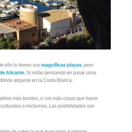
e ello lo tienen sus
magníficas playas
, pero
de Alicante
. Si estás pensando en pasar unas
e dónde alojarse en la Costa Blanca.
pueblos más bonitos, o con más cosas que hacer
 culturales o nocturnos. Las posibilidades son
estión de saber lo que buscamos e intentar