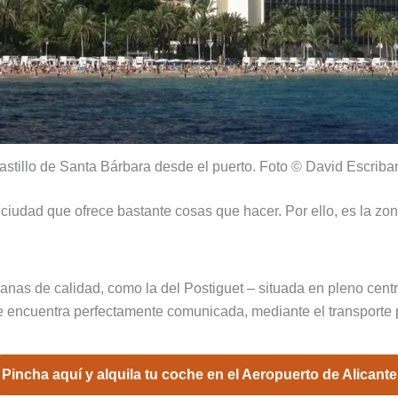
astillo de Santa Bárbara desde el puerto. Foto © David Escriba
 ciudad que ofrece bastante cosas que hacer. Por ello, es la zo
nas de calidad, como la del Postiguet – situada en pleno centro 
e encuentra perfectamente comunicada, mediante el transporte p
Pincha aquí y alquila tu coche en el Aeropuerto de Alicante