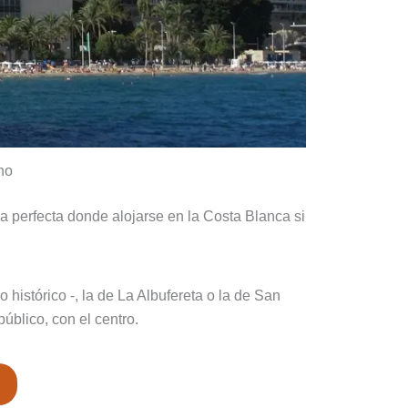
no
na perfecta donde alojarse en la Costa Blanca si
histórico -, la de La Albufereta o la de San
úblico, con el centro.