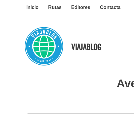
Ir
Inicio
Rutas
Editores
Contacta
al
contenido
VIAJABLOG
Ave