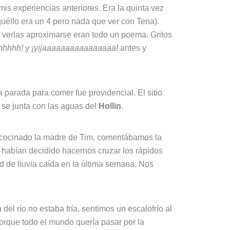
is experiencias anteriores. Era la quinta vez
quéllo era un 4 pero nada que ver con Tena).
al verlas aproximarse eran todo un poema. Gritos
hhhhh!
y
¡yijaaaaaaaaaaaaaaaa!
antes y
arada para comer fue providencial. El sitio
se junta con las aguas del
Hollin
.
ía cocinado la madre de Tim, comentábamos la
 habían decidido hacernos cruzar los rápidos
d de lluvia caída en la última semana. Nos
 río no estaba fría, sentimos un escalofrío al
orque todo el mundo quería pasar por la