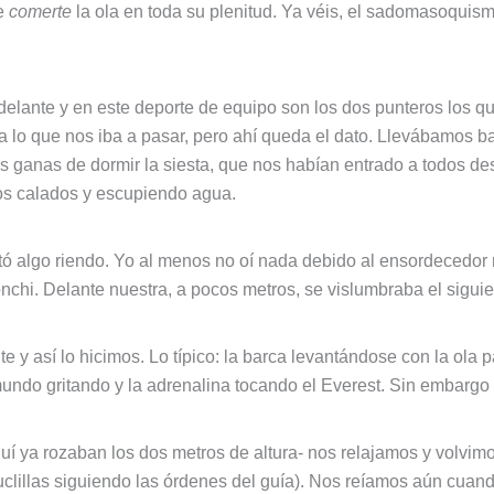
de
comerte
la ola en toda su plenitud. Ya véis, el sadomasoquis
elante y en este deporte de equipo son los dos punteros los q
a lo que nos iba a pasar, pero ahí queda el dato. Llevábamos ba
as ganas de dormir la siesta, que nos habían entrado a todos de
os calados y escupiendo agua.
itó algo riendo. Yo al menos no oí nada debido al ensordecedor 
nchi. Delante nuestra, a pocos metros, se vislumbraba el siguie
 y así lo hicimos. Lo típico: la barca levantándose con la ola 
mundo gritando y la adrenalina tocando el Everest. Sin embargo 
uí ya rozaban los dos metros de altura- nos relajamos y volvimo
uclillas siguiendo las órdenes del guía). Nos reíamos aún cuand