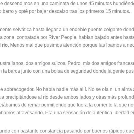
que descendimos en una caminata de unos 45 minutos hundiéndo
 barro y opté por bajar descalzo tras los primeros 15 minutos.
ente selvática hasta llegar a un endeble puente colgante dond
a zona, contratada por River People, habían bajado antes hasta al
 río
. Menos mal que pusimos atención porque las íbamos a nece
ustralianos, dos amigos suizos, Pedro, mis dos amigos frances
 la barca junto con una bolsa de seguridad donde la gente pu
sobrecogedor. No había nadie más allí. No se oía ni un alma sa
a precipitándose al río desde ambos lados y otras más profun
ejábamos de remar permitiendo que fuera la corriente la que no
ábamos atravesando. Era una sensación de auténtica libertad e
ando con bastante constancia pasando por buenos rápidos que 