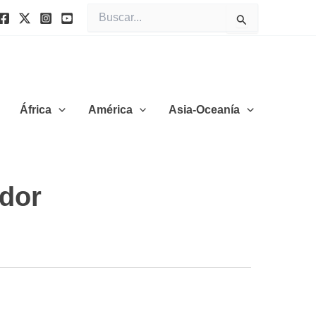
Buscar
por:
África
América
Asia-Oceanía
ador