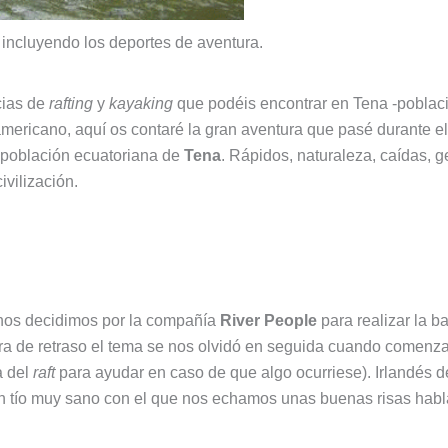
 incluyendo los deportes de aventura.
cias de
rafting
y
kayaking
que podéis encontrar en Tena -població
damericano, aquí os contaré la gran aventura que pasé durante e
a población ecuatoriana de
Tena
. Rápidos, naturaleza, caídas, g
ivilización.
nos decidimos por la compañía
River People
para realizar la ba
a de retraso el tema se nos olvidó en seguida cuando comenza
a del
raft
para ayudar en caso de que algo ocurriese). Irlandés d
n tío muy sano con el que nos echamos unas buenas risas habl