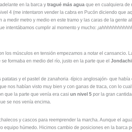
adelante en la barca y
tragué más agua
que en cualquiera de m
 nivel 4 (me intentaron vender la cabra en Pucón diciendo que a
ban a medir metro y medio en este tramo y las caras de la gente 
 que intentábamos cumplir al momento y mucho:
¡ahhhhhhhhhhh
 los músculos en tensión empezamos a notar el cansancio. La p
 se formaba en medio del río, justo en la parte que el
Jondachi
 patatas y el pastel de zanahoria -típico anglosajón- que hab
ue nos habían visto muy bien y con ganas de traca, con lo cual
 que la parte que venía era casi
un nivel 5
por la gran cantida
que se nos venía encima.
lecos y cascos para reemprender la marcha. Aunque el agua del
stro equipo húmedo. Hicimos cambio de posiciones en la barca p