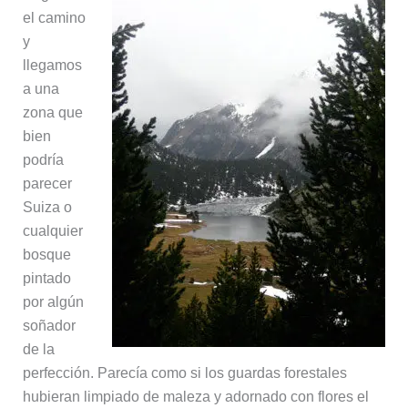
el camino
y
llegamos
a una
zona que
bien
podría
parecer
Suiza o
cualquier
bosque
pintado
por algún
soñador
de la
perfección. Parecía como si los guardas forestales
hubieran limpiado de maleza y adornado con flores el