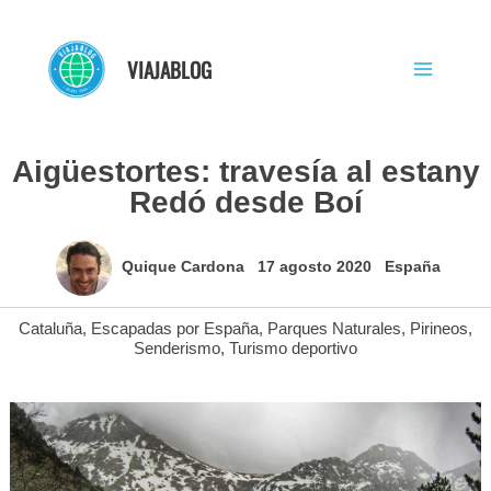
Ir
al
VIAJABLOG
contenido
Aigüestortes: travesía al estany
Redó desde Boí
Quique Cardona
17 agosto 2020
España
Cataluña
,
Escapadas por España
,
Parques Naturales
,
Pirineos
,
Senderismo
,
Turismo deportivo