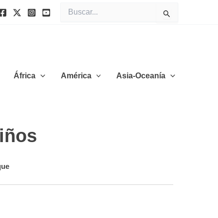
Buscar
por:
África
América
Asia-Oceanía
niños
que