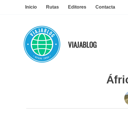
Ir
Inicio
Rutas
Editores
Contacta
al
contenido
VIAJABLOG
Áfri