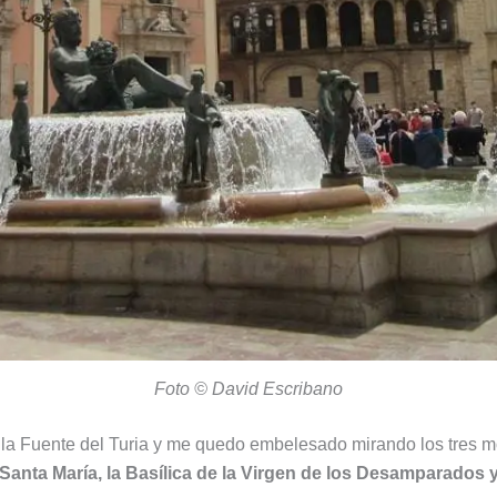
Foto © David Escribano
ella Fuente del Turia y me quedo embelesado mirando los tres 
 Santa María, la Basílica de la Virgen de los Desamparados y