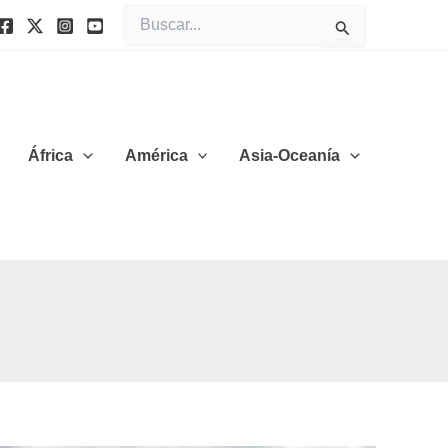
Buscar
por:
África
América
Asia-Oceanía