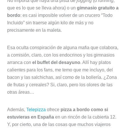
No importa que haya una pista de
jogging
(o
running
,
que es lo que se lleva ahora) o un
gimnasio gratuito a
bordo
: es casi imposible volver de un crucero “Todo
Incluido” sin traerse algún kilo de más y no
precisamente en la maleta.
Esa oculta conspiración de alguna mafia que colabora,
a comisión, claro, con los endocrinos y los gimnasios
arranca con
el buffet del desayuno
. Allí hay platos
calientes para los fans, me temo que me incluyo, del
bacon y las salchichas, así como de la bollería. ¿Zona
de frutas y cereales? Si, claro, pero los olores de las
otras áreas…
Además,
Telepizza
ofrece
pizza a bordo como si
estuvieras en España
en un rincón de la cubierta 12.
Y, por cierto, una de las cosas que muchos viajeros