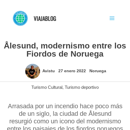
Ir
al
VIAJABLOG
contenido
Ålesund, modernismo entre los
Fiordos de Noruega
Avistu
27 enero 2022
Noruega
Turismo Cultural
,
Turismo deportivo
Arrasada por un incendio hace poco más
de un siglo, la ciudad de Ålesund
resurgió como un icono del modernismo
entre los paisajes de los fiordos noruegos