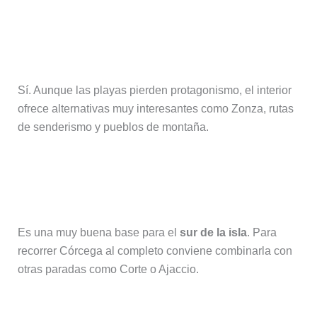
¿Es recomendable visitar Porto
Vecchio si hace mal tiempo?
Sí. Aunque las playas pierden protagonismo, el interior
ofrece alternativas muy interesantes como Zonza, rutas
de senderismo y pueblos de montaña.
¿Es Porto Vecchio una buena base
para recorrer Córcega?
Es una muy buena base para el
sur de la isla
. Para
recorrer Córcega al completo conviene combinarla con
otras paradas como Corte o Ajaccio.
¿Es buena idea combinar playas y