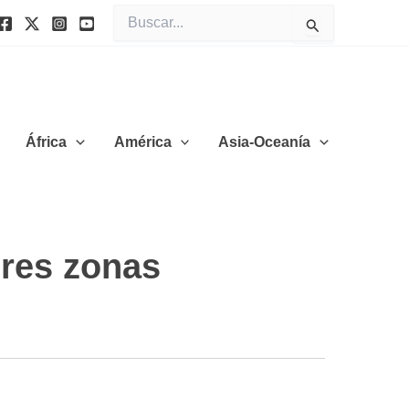
Buscar
por:
África
América
Asia-Oceanía
ores zonas