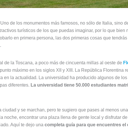
 Uno de los monumentos más famosos, no sólo de Italia, sino d
ctivos turísticos de los que puedas imaginar, por lo que bien 
robarlo en primera persona, las dos primeras cosas que tendrá
.
ntal de la Toscana, a poco más de cincuenta millas al oeste de
Fl
unto máximo en los siglos XII y XIII. La República Florentina 
rva en la actualidad. La universidad ha producido algunos de l
apas diferentes.
La universidad tiene 50.000 estudiantes matr
la ciudad y se marchan, pero te sugiero que pases al menos una 
r la noche, encontrar una plaza llena de gente local y disfrutar 
iado. Aquí te dejo una
completa guía para que encuentres el q