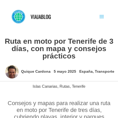
Ir
al
VIAJABLOG
contenido
Ruta en moto por Tenerife de 3
días, con mapa y consejos
prácticos
Quique Cardona
5 mayo 2025
España
,
Transporte
Islas Canarias
,
Rutas
,
Tenerife
Consejos y mapas para realizar una ruta
en moto por Tenerife de tres días,
cubriendo playas, interior y parques