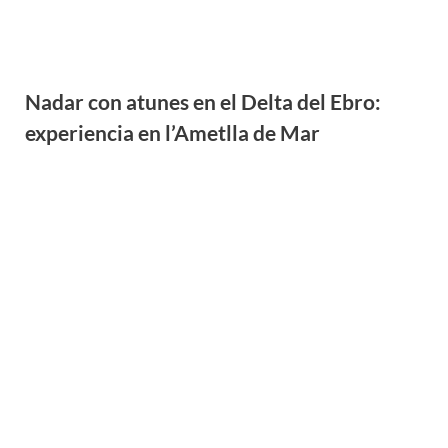
Consejos para visitar PortAventura: cómo
evitar colas y aprovechar el día
Parque Natural de Els Ports: rutas de
senderismo y bicicleta en Tarragona