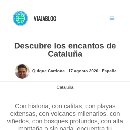
Ir
al
VIAJABLOG
contenido
Descubre los encantos de
Cataluña
Quique Cardona
17 agosto 2020
España
Cataluña
Con historia, con calitas, con playas
extensas, con volcanes milenarios, con
viñedos, con bosques profundos, con alta
montaña o sin nada, encuentra tu