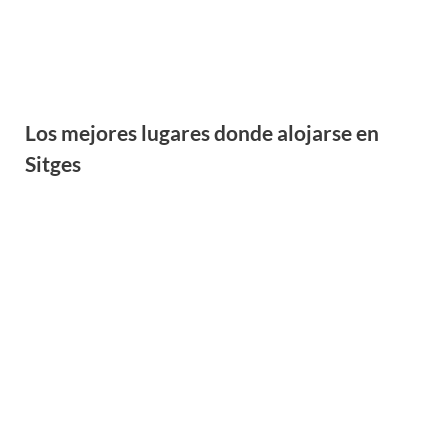
Sitges
Nadar con atunes en el Delta del Ebro:
experiencia en l’Ametlla de Mar