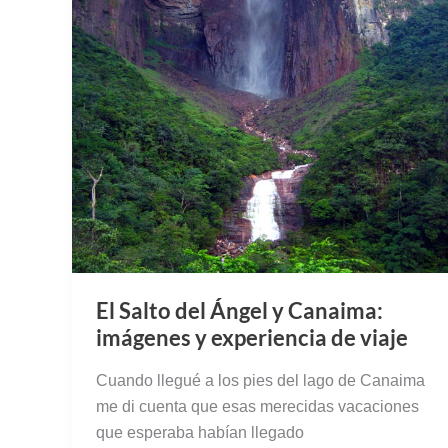
El Salto del Ángel y Canaima:
imágenes y experiencia de viaje
Cuando llegué a los pies del lago de Canaima
me di cuenta que esas merecidas vacaciones
que esperaba habían llegado