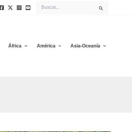
Buscar
por:
África
América
Asia-Oceanía