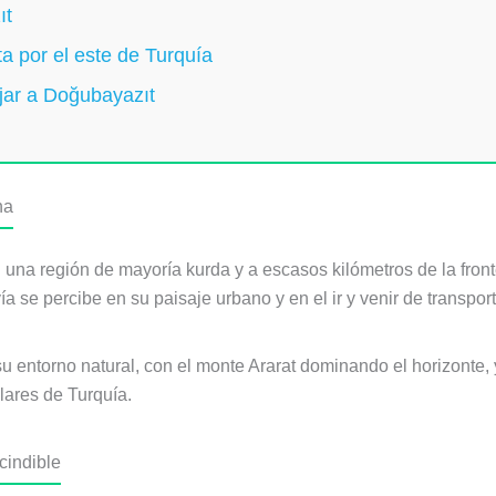
ıt
a por el este de Turquía
jar a Doğubayazıt
na
n una región de mayoría kurda y a escasos kilómetros de la fron
a se percibe en su paisaje urbano y en el ir y venir de transpor
 su entorno natural, con el monte Ararat dominando el horizonte,
lares de Turquía.
cindible