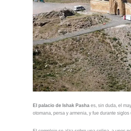
El palacio de Ishak Pasha
es, sin duda, el may
otomana, persa y armenia, y fue durante siglos 
El complejo se alza sobre una colina, a unos p