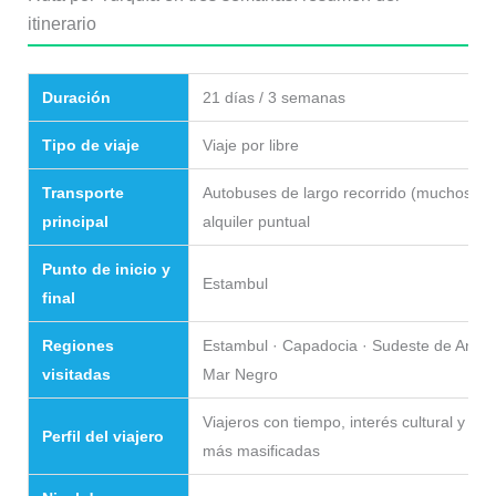
itinerario
Duración
21 días / 3 semanas
Tipo de viaje
Viaje por libre
Transporte
Autobuses de largo recorrido (muchos no
principal
alquiler puntual
Punto de inicio y
Estambul
final
Regiones
Estambul · Capadocia · Sudeste de Anatoli
visitadas
Mar Negro
Viajeros con tiempo, interés cultural y gan
Perfil del viajero
más masificadas