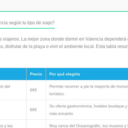
cia según tu tipo de viaje?
os viajeros. La mejor zona donde dormir en Valencia dependerá d
s, disfrutar de la playa o vivir el ambiente local. Esta tabla 
Precio
Por qué elegirla
io del
Permite recorrer a pie la mayoría de monu
€€€
turístico.
Su oferta gastronómica, hoteles boutique 
€€€
más encanto.
es y las
Muy cerca del Oceanogràfic, los museos y l