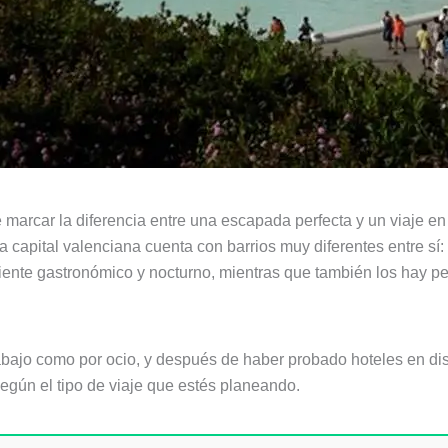
marcar la diferencia entre una escapada perfecta y un viaje e
apital valenciana cuenta con barrios muy diferentes entre sí:
iente gastronómico y nocturno, mientras que también los hay per
rabajo como por ocio, y después de haber probado hoteles en dis
egún el tipo de viaje que estés planeando.