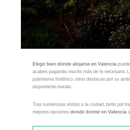
Elegir bien dónde alojarse en Valencia
puede 
acabes pagando mucho más de lo necesario. La c
patrimonio histórico, otros destacan por su amb
alojamiento barato.
Tras numerosas visitas a la ciudad, tanto por t
mejores opciones
donde dormir en Valencia
s