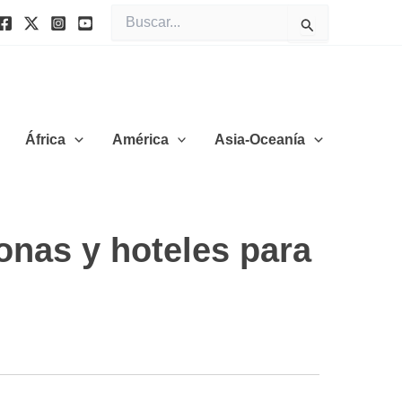
Buscar
por:
África
América
Asia-Oceanía
onas y hoteles para