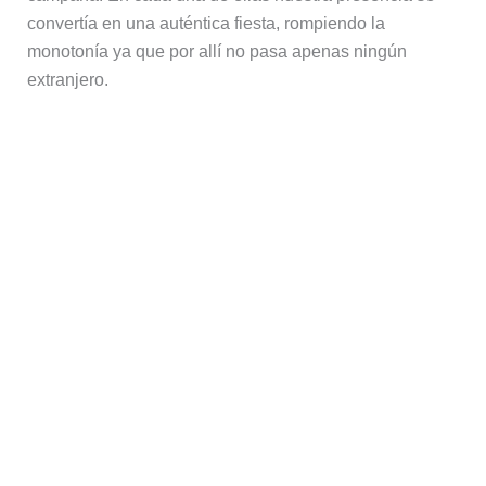
Aprendimos de los profesores que nos alojaron, los
niños que asistían a la escuela, los esforzados
agricultores que intentaban sacar algo a la roja tierra
que parecía yacer, tozuda y sin fruto, bajo los golpes de