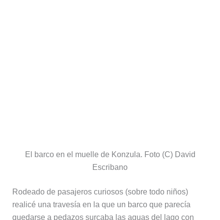
realicé una travesía en la que un barco que parecía
quedarse a pedazos surcaba las aguas del lago con
una parsimonia tal que creo que podría haber llegado
antes con uno de esos patinetes playeros. Pero no tenía
ninguna prisa.
Cada parada en las aldeas del lago era una fiesta. En
una de sus islas – Tana Cherkos – hay un monasterio
que dice haber acogido durante largos años el Arca de
la Alianza del rey Salomón. Los etíopes aman la
tradición oral y las leyendas y las creen todas a pies
juntillas. No te rías de estas tradiciones o te mirarán
mal.