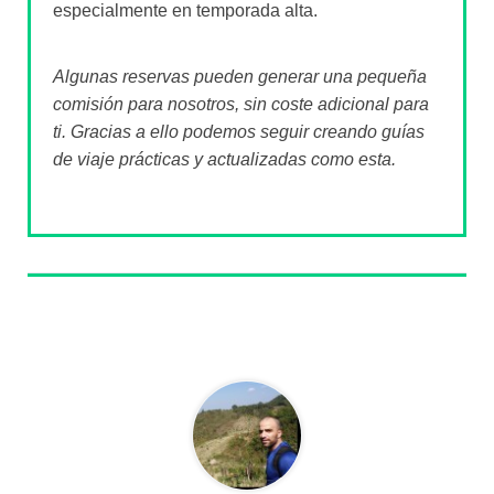
¡Viva el profesor John Keating y su Carpe
Diem! Con el corazón dividido entre España e
Irlanda y 3 viajes de larga duración a mis
espaldas me vengo aquí a arengar al personal
a viajar. ¡Que la vida es muy corta gente!
Entradas relacionadas