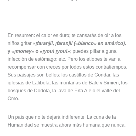
mejor precio, aquí tienes una selección de
herramientas que utilizamos habitualmente
para reservar vuelos, alojamiento, transporte y
actividades.
✈️
Comparador de vuelos
🏨
Hoteles y apartamentos al mejor precio
🚗
Alquiler de coche sin sobrecostes
🛡️
Seguro de viaje para viajar con tranquilidad
🎟️
Actividades y visitas guiadas
💡 Consejo:
reservar con antelación suele
marcar la diferencia en precio y disponibilidad,
especialmente en temporada alta.