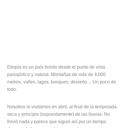
Etiopía es un país bonito desde el punto de vista
paisajístico y natural. Montañas de más de 4.000
metros, valles, lagos, bosques, desierto… Un poco de
todo.
Nosotros lo visitamos en abril, al final de la temporada
seca y principio (supuestamente) de las lluvias. No
llovió nada y parece que siguió así por un tiempo
demasiado largo cuando nos marchamos.
Si vais a caminar por las montañas del norte (las
Simien) o zonas que pueden ser algo áridas, quizá
la