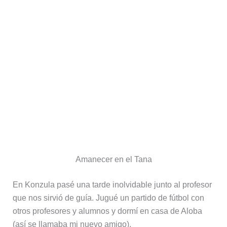
En resumen: el calor es duro; te cansarás de oir a los
niños gritar «
¡faranji!, ¡faranji! («blanco» en amárico),
y
«¡money»
o
«¡you! ¡you!»
; puedes pillar alguna
infección de estómago; etc. Pero los etíopes te van a
recompensar con creces por todos estos contratiempos.
Sus paisajes son bellos: los castillos de Gondar, las
iglesias de Lalibela, las montañas de Bale y Simien, los
bosques de Dodola, la lava de Erta Ale o el valle del
Omo.
Un país que no te dejará indiferente. La cuna de la
Humanidad se muestra ahora más humana que nunca.
Para organizar tu viaje de forma sencilla y al