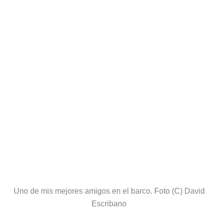
Uno de mis mejores amigos en el barco. Foto (C) David
Escribano
Es cierto que no llegué a ver casi nada de las vastas
tierras que se encuentran al sur de Addis Abeba.
Muchos hablan de las tierras del valle del Omo pero no
me gustó tanto lo que oí y decidimos no ir hacia esa
zona que, al parecer, se ha convertido es una especie
de circo fotográfico.
Sin ver todo el país,
me quedo con la experiencia de
cruzar el mítico lago Tana con el ferry de carga que
utilizan los etíopes
. Lo normal es que seas el único
pasajero blanco y sólo eso ya vale el billete.