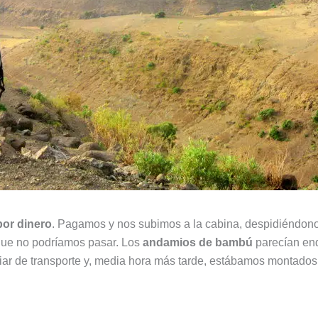
por dinero
. Pagamos y nos subimos a la cabina, despidiéndon
 que no podríamos pasar. Los
andamios de bambú
parecían end
iar de transporte y, media hora más tarde, estábamos montados 