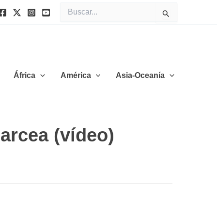
Buscar
por:
África
América
Asia-Oceanía
Narcea (vídeo)