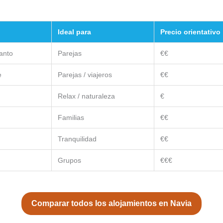
Ideal para
Precio orientativo
anto
Parejas
€€
e
Parejas / viajeros
€€
Relax / naturaleza
€
Familias
€€
Tranquilidad
€€
Grupos
€€€
Comparar todos los alojamientos en Navia