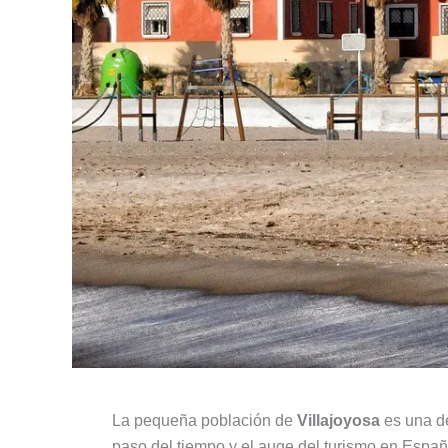
La pequeña población de
Villajoyosa
es una d
paso del tiempo y el auge del turismo en España