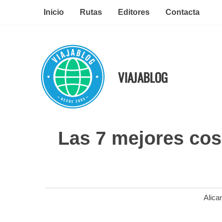
Ir
Inicio
Rutas
Editores
Contacta
al
contenido
VIAJABLOG
Las 7 mejores cosa
Alica