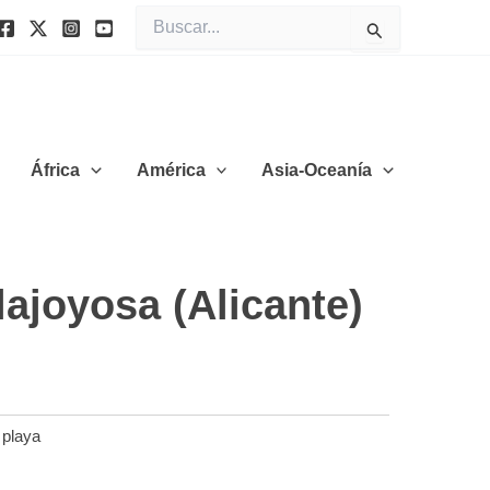
Buscar
por:
África
América
Asia-Oceanía
lajoyosa (Alicante)
 playa