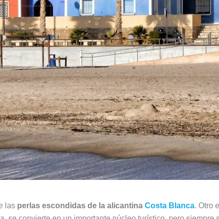
e las
perlas escondidas de la alicantina
Costa Blanca
. Otro 
, se convierte en un importante núcleo turístico, pero siempre 