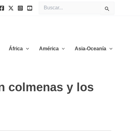
Buscar
por:
África
América
Asia-Oceanía
in colmenas y los