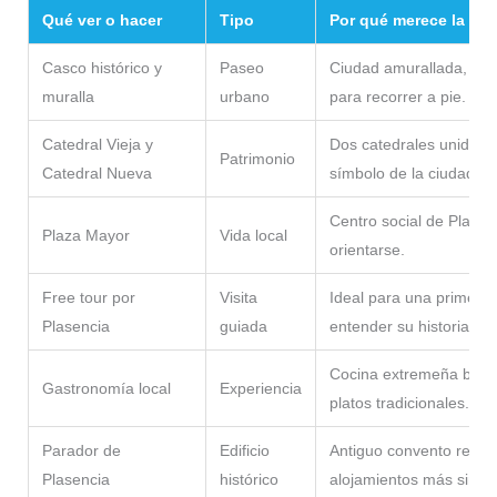
Qué ver o hacer
Tipo
Por qué merece la pe
Casco histórico y
Paseo
Ciudad amurallada, co
muralla
urbano
para recorrer a pie.
Catedral Vieja y
Dos catedrales unidas e
Patrimonio
Catedral Nueva
símbolo de la ciudad.
Centro social de Plasen
Plaza Mayor
Vida local
orientarse.
Free tour por
Visita
Ideal para una primera
Plasencia
guiada
entender su historia.
Cocina extremeña basad
Gastronomía local
Experiencia
platos tradicionales.
Parador de
Edificio
Antiguo convento reconv
Plasencia
histórico
alojamientos más singul