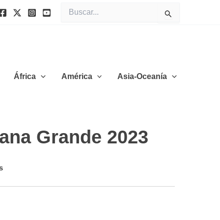
Buscar
por:
África
América
Asia-Oceanía
mana Grande 2023
s