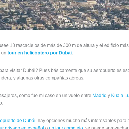
see 18 rascacielos de más de 300 m de altura y el edificio más 
o un
tour en helicóptero por Dubái
.
s para visitar Dubái? Pues básicamente que su aeropuerto es e
andera, y algunas otras compañías aéreas.
asajeros, como fue mi caso en un vuelo entre
Madrid
y
Kuala L
o.
ropuerto de Dubái
, hay opciones mucho más interesantes para a
our privado en español
o
un tour completo
, se puede aprovechar