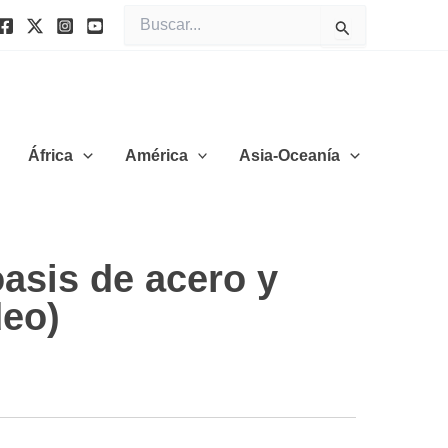
Buscar
por:
África
América
Asia-Oceanía
asis de acero y
deo)