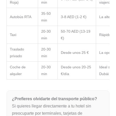
Roja)
min
viajeros
35-50
Autobús RTA
3-8 AED (1-2 €)
La altern
min
20-30
50-70 AED (13-19
Taxi
Rápido y d
min
€)
Traslado
20-30
Desde unos 25 €
La opció
privado
min
Coche de
20-30
Desde unos 20-25
Ideal si 
alquiler
min
€/día
Dubái
¿Prefieres olvidarte del transporte público?
Si quieres llegar directamente a tu hotel sin
preocuparte por terminales, tarjetas de