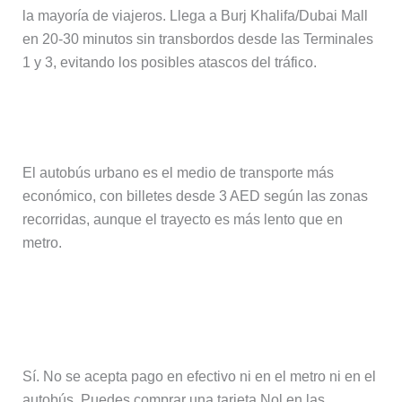
la mayoría de viajeros. Llega a Burj Khalifa/Dubai Mall
en 20-30 minutos sin transbordos desde las Terminales
1 y 3, evitando los posibles atascos del tráfico.
¿Cuál es la opción más barata?
El autobús urbano es el medio de transporte más
económico, con billetes desde 3 AED según las zonas
recorridas, aunque el trayecto es más lento que en
metro.
¿Necesito una tarjeta Nol para el
metro y el autobús?
Sí. No se acepta pago en efectivo ni en el metro ni en el
autobús. Puedes comprar una tarjeta Nol en las