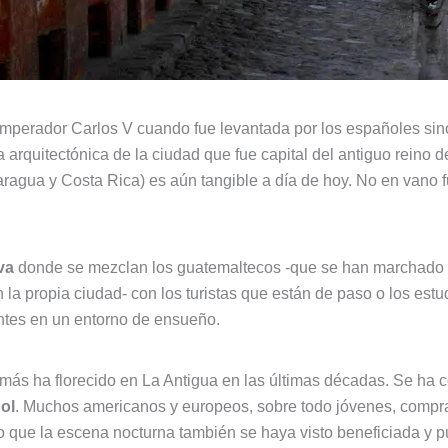
emperador Carlos V cuando fue levantada por los españoles si
za arquitectónica de la ciudad que fue capital del antiguo rein
aragua y Costa Rica) es aún tangible a día de hoy. No en vano
va
donde se mezclan los guatemaltecos -que se han marchado a vi
n la propia ciudad- con los turistas que están de paso o los es
ntes en un entorno de ensueño.
más ha florecido en La Antigua en las últimas décadas. Se ha 
ol
. Muchos americanos y europeos, sobre todo jóvenes, compra
 que la escena nocturna también se haya visto beneficiada y pu