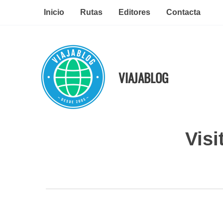
Ir
Inicio
Rutas
Editores
Contacta
al
contenido
VIAJABLOG
Visi