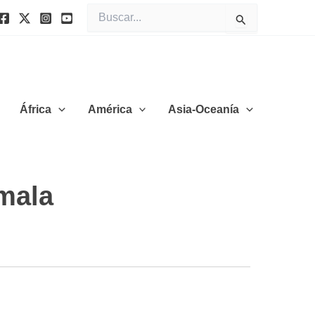
Buscar
por:
África
América
Asia-Oceanía
emala