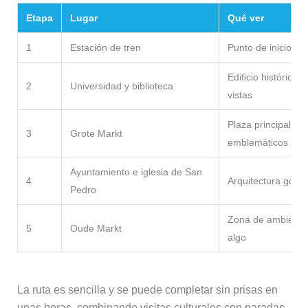
Etapa
Lugar
Qué ver
1
Estación de tren
Punto de inicio de 
Edificio histórico 
2
Universidad y biblioteca
vistas
Plaza principal con
3
Grote Markt
emblemáticos
Ayuntamiento e iglesia de San
4
Arquitectura gótica
Pedro
Zona de ambiente 
5
Oude Markt
algo
La ruta es sencilla y se puede completar sin prisas en
unas horas, combinando visitas culturales con paradas