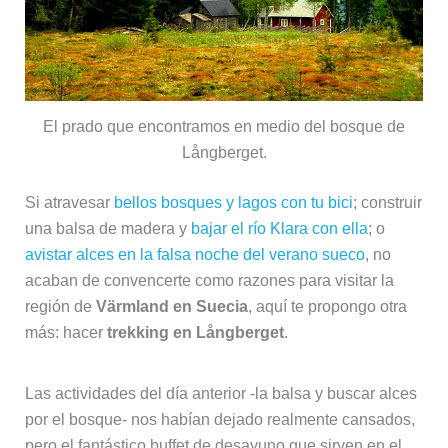
El prado que encontramos en medio del bosque de
Långberget.
Si atravesar
bellos bosques y lagos con tu bici
; construir
una balsa de madera y
bajar el río Klara con ella
; o
avistar alces en la falsa noche del verano sueco
, no
acaban de convencerte como razones para visitar la
región de
Värmland en Suecia
, aquí te propongo otra
más: hacer
trekking en Långberget
.
Las actividades del día anterior -la balsa y buscar alces
por el bosque- nos habían dejado realmente cansados,
pero el fantástico buffet de desayuno que sirven en el