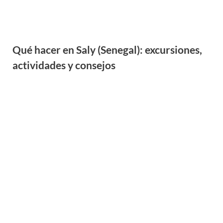
Qué hacer en Saly (Senegal): excursiones,
actividades y consejos
Cómo es la subida al Alpe d’Huez en
bicicleta: la mítica ascensión