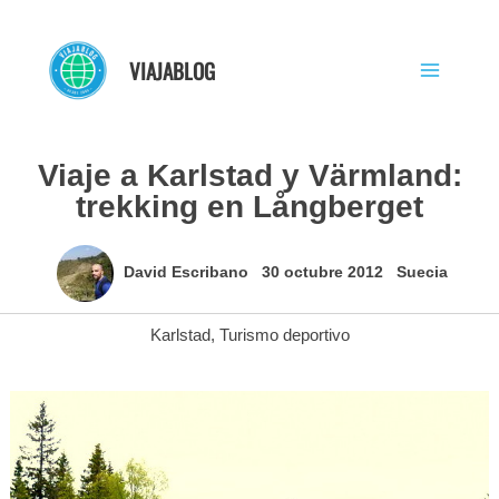
Ir
al
VIAJABLOG
contenido
Viaje a Karlstad y Värmland:
trekking en Långberget
David Escribano
30 octubre 2012
Suecia
Karlstad
,
Turismo deportivo