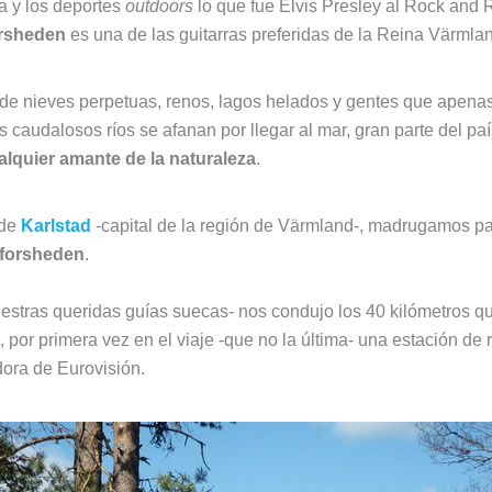
a y los deportes
outdoors
lo que fue Elvis Presley al Rock and Ro
orsheden
es una de las guitarras preferidas de la Reina Värmla
 de nieves perpetuas, renos, lagos helados y gentes que apena
s caudalosos ríos se afanan por llegar al mar, gran parte del pa
alquier amante de la naturaleza
.
 de
Karlstad
-capital de la región de Värmland-, madrugamos para
tforsheden
.
uestras queridas guías suecas- nos condujo los 40 kilómetros q
, por primera vez en el viaje -que no la última- una estación de 
dora de Eurovisión.