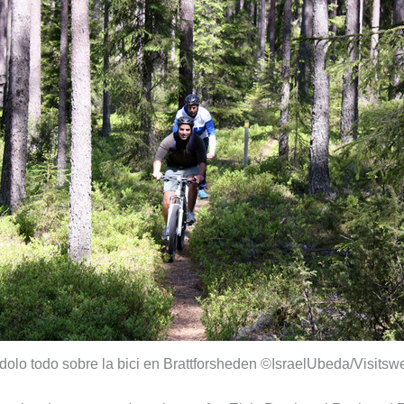
olo todo sobre la bici en Brattforsheden ©IsraelUbeda/Visits