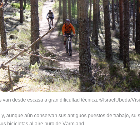
s van desde escasa a gran dificultad técnica. ©IsraelUbeda/Vi
e
y, aunque aún conservan sus antiguos puestos de trabajo, su s
us bicicletas al aire puro de Värmland.