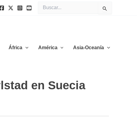
Buscar
por:
África
América
Asia-Oceanía
lstad en Suecia