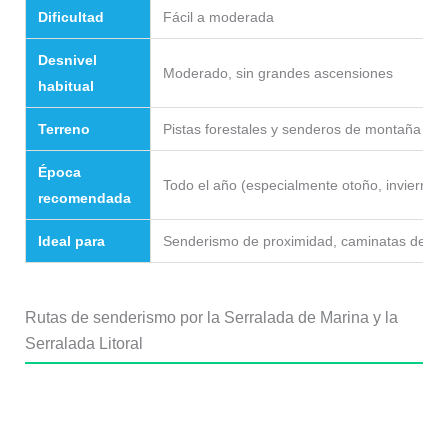
Dificultad
Fácil a moderada
Desnivel
Moderado, sin grandes ascensiones
habitual
Terreno
Pistas forestales y senderos de montaña baj
Época
Todo el año (especialmente otoño, invierno 
recomendada
Ideal para
Senderismo de proximidad, caminatas de medi
Rutas de senderismo por la Serralada de Marina y la
Serralada Litoral
Santa Coloma de Gramenet,
Badalona y Parc de la Serralada de