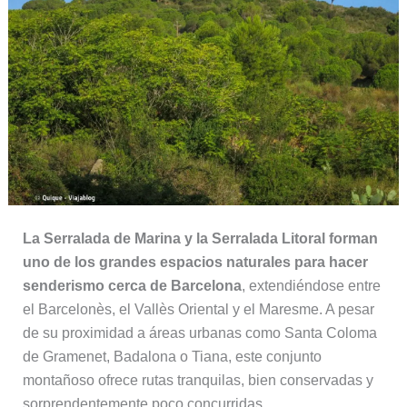
La Serralada de Marina y la Serralada Litoral forman
uno de los grandes espacios naturales para hacer
senderismo cerca de Barcelona
, extendiéndose entre
el Barcelonès, el Vallès Oriental y el Maresme. A pesar
de su proximidad a áreas urbanas como Santa Coloma
de Gramenet, Badalona o Tiana, este conjunto
montañoso ofrece rutas tranquilas, bien conservadas y
sorprendentemente poco concurridas.