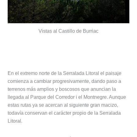
Vistas al Castillo de Burriac
Límite norte y transición hacia el
Corredor–Montnegre
En el extremo norte de la Serralada Litoral el paisaje
comienza a cambiar progresivamente, dando paso a
terrenos más amplios y boscosos que anuncian la
llegada al Parque del Corredor i el Montnegre. Aunque
estas rutas ya se acercan al siguiente gran macizo,
todavía conservan el carácter propio de la Serralada
Litoral.