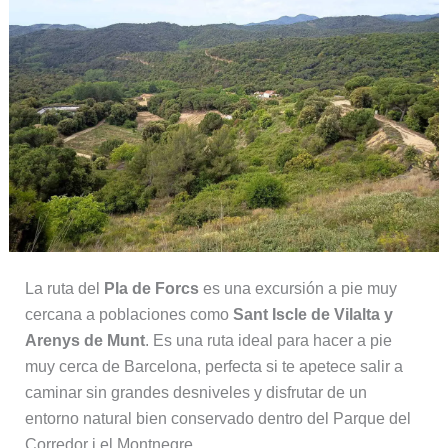
La ruta del
Pla de Forcs
es una excursión a pie muy
cercana a poblaciones como
Sant Iscle de Vilalta y
Arenys de Munt
. Es una ruta ideal para hacer a pie
muy cerca de Barcelona, perfecta si te apetece salir a
caminar sin grandes desniveles y disfrutar de un
entorno natural bien conservado dentro del Parque del
Corredor i el Montnegre.