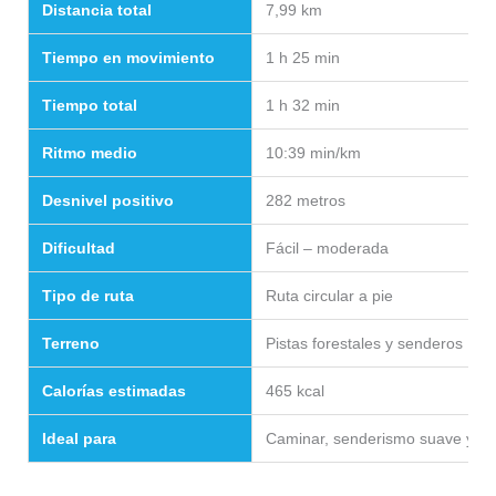
Distancia total
7,99 km
Tiempo en movimiento
1 h 25 min
Tiempo total
1 h 32 min
Ritmo medio
10:39 min/km
Desnivel positivo
282 metros
Dificultad
Fácil – moderada
Tipo de ruta
Ruta circular a pie
Terreno
Pistas forestales y senderos
Calorías estimadas
465 kcal
Ideal para
Caminar, senderismo suave y sa