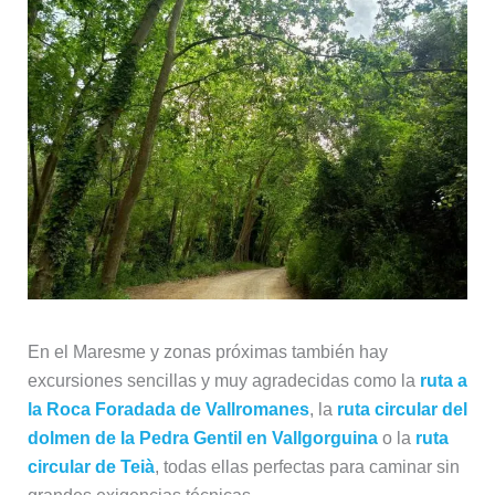
En el Maresme y zonas próximas también hay
excursiones sencillas y muy agradecidas como la
ruta a
la Roca Foradada de Vallromanes
, la
ruta circular del
dolmen de la Pedra Gentil en Vallgorguina
o la
ruta
circular de Teià
, todas ellas perfectas para caminar sin