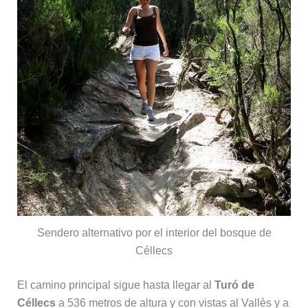
Sendero alternativo por el interior del bosque de
Céllecs
El camino principal sigue hasta llegar al
Turó de
Céllecs
a 536 metros de altura y con vistas al Vallès y a