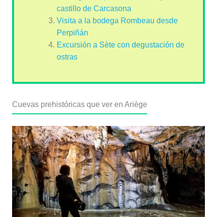
castillo de Carcasona
Visita a la bodega Rombeau desde
Perpiñán
Excursión a Sète con degustación de
ostras
Cuevas prehistóricas que ver en Ariège