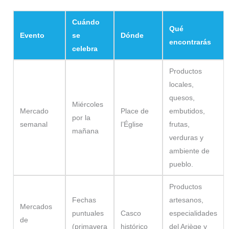
Cuándo
Qué
Evento
se
Dónde
encontrarás
celebra
Productos
locales,
quesos,
Miércoles
Mercado
Place de
embutidos,
por la
semanal
l’Église
frutas,
mañana
verduras y
ambiente de
pueblo.
Productos
Fechas
artesanos,
Mercados
puntuales
Casco
especialidades
de
(primavera
histórico
del Ariège y