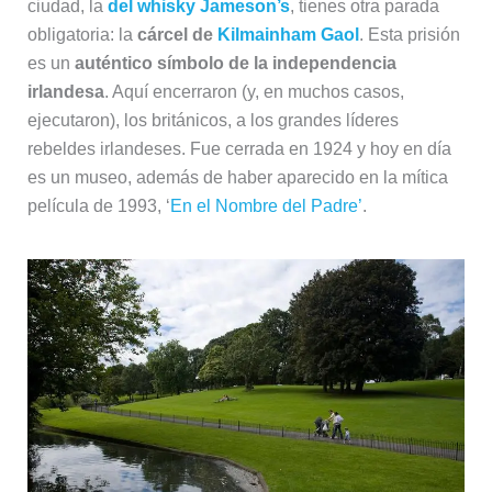
ciudad, la
del whisky Jameson’s
, tienes otra parada
obligatoria: la
cárcel de
Kilmainham Gaol
. Esta prisión
es un
auténtico símbolo de la independencia
irlandesa
. Aquí encerraron (y, en muchos casos,
ejecutaron), los británicos, a los grandes líderes
rebeldes irlandeses. Fue cerrada en 1924 y hoy en día
es un museo, además de haber aparecido en la mítica
película de 1993, ‘
En el Nombre del Padre’
.