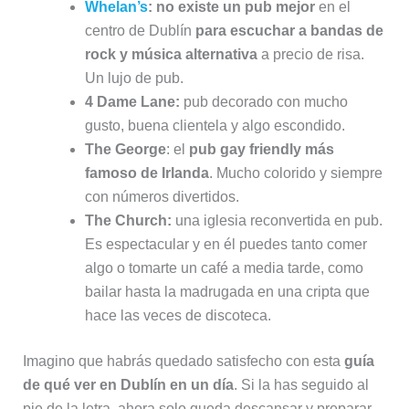
Whelan’s
: no existe un pub mejor
en el
centro de Dublín
para escuchar a bandas de
rock y música alternativa
a precio de risa.
Un lujo de pub.
4 Dame Lane:
pub decorado con mucho
gusto, buena clientela y algo escondido.
The George
: el
pub gay friendly más
famoso de Irlanda
. Mucho colorido y siempre
con números divertidos.
The Church:
una iglesia reconvertida en pub.
Es espectacular y en él puedes tanto comer
algo o tomarte un café a media tarde, como
bailar hasta la madrugada en una cripta que
hace las veces de discoteca.
Imagino que habrás quedado satisfecho con esta
guía
de qué ver en Dublín en un día
. Si la has seguido al
pie de la letra, ahora solo queda descansar y preparar