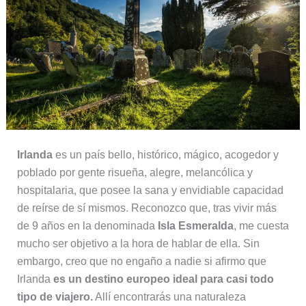
Irlanda
es un país bello, histórico, mágico, acogedor y
poblado por gente risueña, alegre, melancólica y
hospitalaria, que posee la sana y envidiable capacidad
de reírse de sí mismos. Reconozco que, tras vivir más
de 9 años en la denominada
Isla Esmeralda
, me cuesta
mucho ser objetivo a la hora de hablar de ella. Sin
embargo, creo que no engaño a nadie si afirmo que
Irlanda
es un destino europeo ideal para casi todo
tipo de viajero.
Allí encontrarás una naturaleza