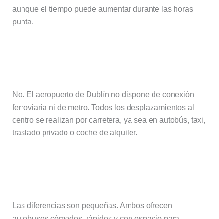
aunque el tiempo puede aumentar durante las horas
punta.
¿Hay metro o tren entre el
aeropuerto de Dublín y el centro?
No. El aeropuerto de Dublín no dispone de conexión
ferroviaria ni de metro. Todos los desplazamientos al
centro se realizan por carretera, ya sea en autobús, taxi,
traslado privado o coche de alquiler.
¿Qué diferencia hay entre Dublin
Express y Aircoach?
Las diferencias son pequeñas. Ambos ofrecen
autobuses cómodos, rápidos y con espacio para