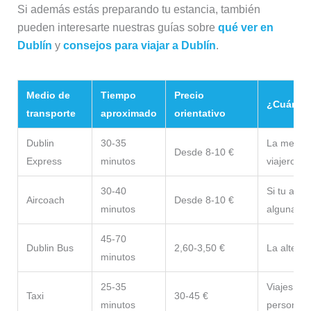
Si además estás preparando tu estancia, también
pueden interesarte nuestras guías sobre
qué ver en
Dublín
y
consejos para viajar a Dublín
.
Medio de
Tiempo
Precio
¿Cuándo 
transporte
aproximado
orientativo
Dublin
30-35
La mejor 
Desde 8-10 €
Express
minutos
viajeros
30-40
Si tu alo
Aircoach
Desde 8-10 €
minutos
alguna de
45-70
Dublin Bus
2,60-3,50 €
La altern
minutos
25-35
Viajes con
Taxi
30-45 €
minutos
personas