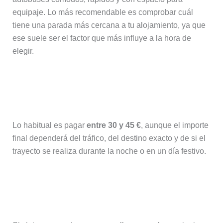
equipaje. Lo más recomendable es comprobar cuál
tiene una parada más cercana a tu alojamiento, ya que
ese suele ser el factor que más influye a la hora de
elegir.
¿Cuánto cuesta un taxi desde el
aeropuerto de Dublín al centro?
Lo habitual es pagar
entre 30 y 45 €
, aunque el importe
final dependerá del tráfico, del destino exacto y de si el
trayecto se realiza durante la noche o en un día festivo.
¿Compensa reservar un traslado
privado?