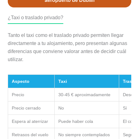
aeropuerto de Dublín
¿Taxi o traslado privado?
Tanto el taxi como el traslado privado permiten llegar
directamente a tu alojamiento, pero presentan algunas
diferencias que conviene valorar antes de decidir cuál
utilizar.
Aspecto
Taxi
Traslad
Precio
30-45 € aproximadamente
Desde 4
Precio cerrado
No
Sí
Espera al aterrizar
Puede haber cola
El cond
Retrasos del vuelo
No siempre contemplados
Seguimie