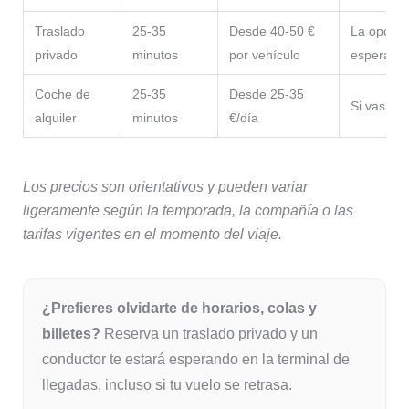
Traslado
25-35
Desde 40-50 €
La opción
privado
minutos
por vehículo
esperas
Coche de
25-35
Desde 25-35
Si vas a r
alquiler
minutos
€/día
Los precios son orientativos y pueden variar
ligeramente según la temporada, la compañía o las
tarifas vigentes en el momento del viaje.
¿Prefieres olvidarte de horarios, colas y
billetes?
Reserva un traslado privado y un
conductor te estará esperando en la terminal de
llegadas, incluso si tu vuelo se retrasa.