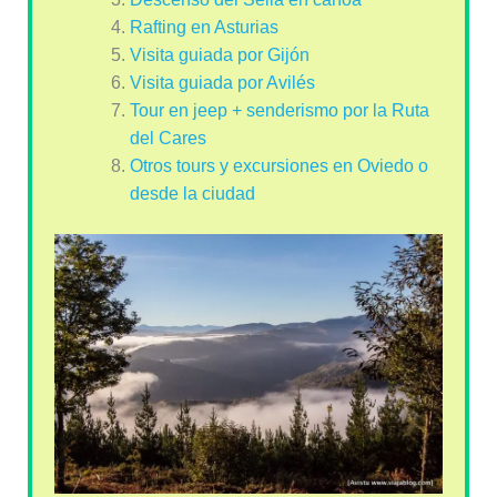
Rafting en Asturias
Visita guiada por Gijón
Visita guiada por Avilés
Tour en jeep + senderismo por la Ruta
del Cares
Otros tours y excursiones en Oviedo o
desde la ciudad