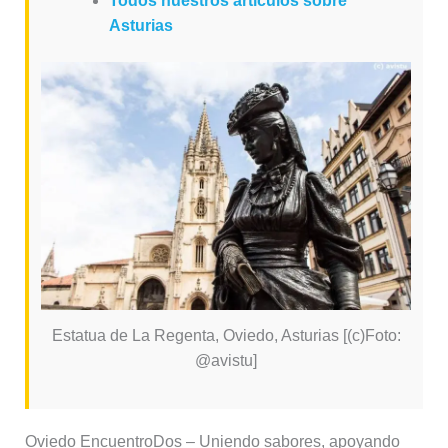
Todos nuestros artículos sobre
Asturias
Estatua de La Regenta, Oviedo, Asturias [(c)Foto:
@avistu]
Oviedo EncuentroDos – Uniendo sabores, apoyando