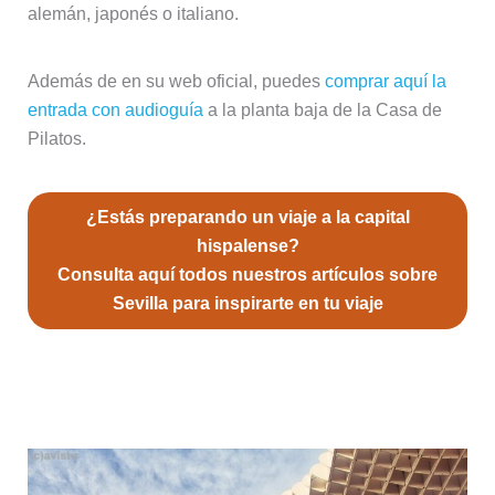
alemán, japonés o italiano.
Además de en su web oficial, puedes
comprar aquí la
entrada con audioguía
a la planta baja de la Casa de
Pilatos.
¿Estás preparando un viaje a la capital
hispalense?
Consulta aquí todos nuestros artículos sobre
Sevilla para inspirarte en tu viaje
Las más peculiares vistas de Sevilla
desde el Metropol Parasol