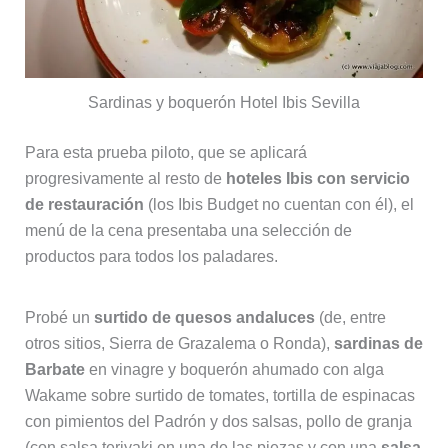
Sardinas y boquerón Hotel Ibis Sevilla
Para esta prueba piloto, que se aplicará
progresivamente al resto de
hoteles Ibis con servicio
de restauración
(los Ibis Budget no cuentan con él), el
menú de la cena presentaba una selección de
productos para todos los paladares.
Probé un
surtido de quesos andaluces
(de, entre
otros sitios, Sierra de Grazalema o Ronda),
sardinas de
Barbate
en vinagre y boquerón ahumado con alga
Wakame sobre surtido de tomates, tortilla de espinacas
con pimientos del Padrón y dos salsas, pollo de granja
(con salsa teriyaki en una de las piezas y con una
salsa