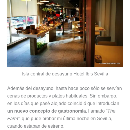
Isla central de desayuno Hotel Ibis Sevilla
Además del desayuno, hasta hace poco sólo se servían
cenas de productos y platos habituales. Sin embargo,
en los días que pasé alojado coincidió que introducían
un nuevo concepto de gastronomía
, llamado
“The
Farm”
, que pude probar mi última noche en Sevilla,
cuando estaban de estreno.