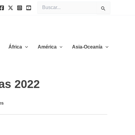
Buscar
por:
África
América
Asia-Oceanía
as 2022
es