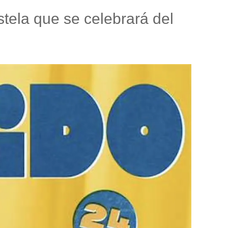
tela que se celebrará del
So