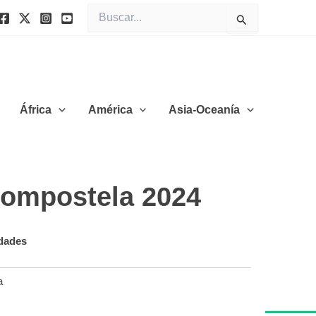
Buscar
por:
África
América
Asia-Oceanía
Compostela 2024
idades
a