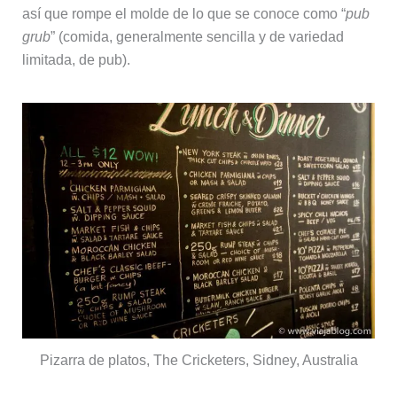
así que rompe el molde de lo que se conoce como “
pub
grub
” (comida, generalmente sencilla y de variedad
limitada, de pub).
Pizarra de platos, The Cricketers, Sidney, Australia