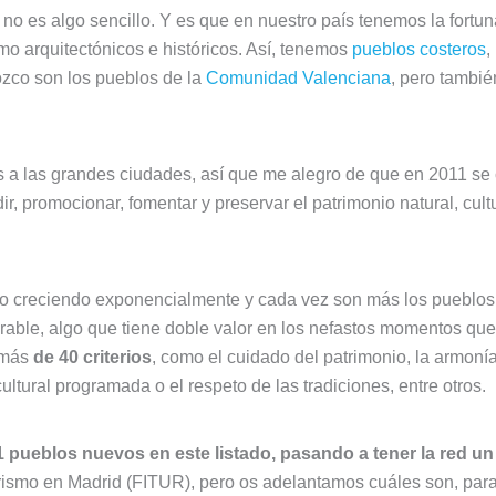
o es algo sencillo. Y es que en nuestro país tenemos la fortu
omo arquitectónicos e históricos. Así, tenemos
pueblos costeros
,
nozco son los pueblos de la
Comunidad Valenciana
, pero tambié
s a las grandes ciudades, así que me alegro de que en 2011 se 
ir, promocionar, fomentar y preservar el patrimonio natural, cul
o creciendo exponencialmente y cada vez son más los pueblos in
erable, algo que tiene doble valor en los nefastos momentos que 
a más
de 40 criterios
, como el cuidado del patrimonio, la armonía
ltural programada o el respeto de las tradiciones, entre otros.
 pueblos nuevos en este listado, pasando a tener la red un 
turismo en Madrid (FITUR), pero os adelantamos cuáles son, para