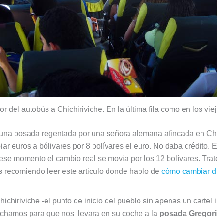
ior del autobús a Chichiriviche. En la última fila como en los vi
una posada regentada por una señora alemana afincada en Chi
ar euros a bólivares por 8 bolívares el euro. No daba crédito. 
ese momento el cambio real se movía por los 12 bolívares. Trat
os recomiendo leer este articulo donde hablo de
cómo cambiar di
hichiriviche -el punto de inicio del pueblo sin apenas un cartel
echamos para que nos llevara en su coche a la
posada Gregori