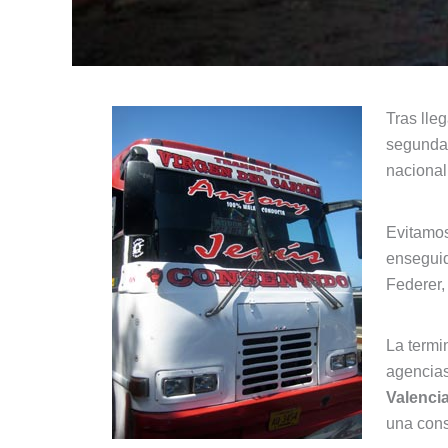
Tras lle
segunda 
nacional
Evitamos
enseguid
Federer,
La termi
agencias
Valenci
una consi