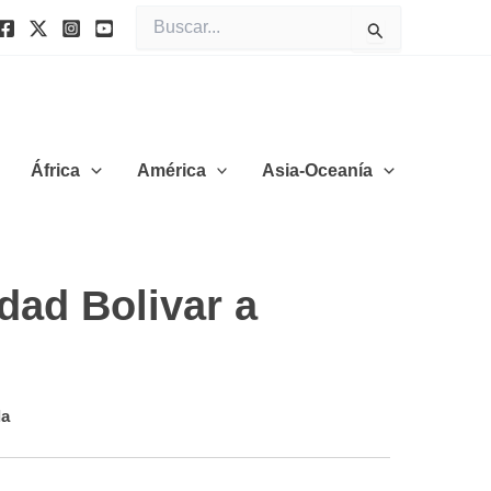
Buscar
por:
África
América
Asia-Oceanía
dad Bolivar a
la