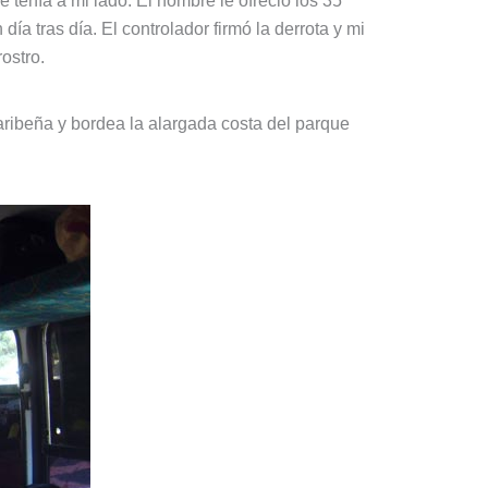
tenía a mi lado. El hombre le ofreció los 35
ía tras día. El controlador firmó la derrota y mi
rostro.
caribeña y bordea la alargada costa del parque