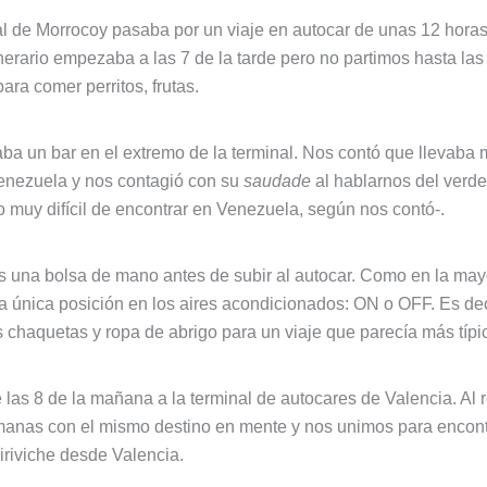
al de Morrocoy pasaba por un viaje en autocar de unas 12 horas
itinerario empezaba a las 7 de la tarde pero no partimos hasta l
ra comer perritos, frutas.
a un bar en el extremo de la terminal. Nos contó que llevaba 
Venezuela y nos contagió con su
saudade
al hablarnos del verde 
 muy difícil de encontrar en Venezuela, según nos contó-.
 una bolsa de mano antes de subir al autocar. Como en la may
 única posición en los aires acondicionados: ON o OFF. Es decir,
chaquetas y ropa de abrigo para un viaje que parecía más típ
las 8 de la mañana a la terminal de autocares de Valencia. Al
manas con el mismo destino en mente y nos unimos para encont
hiriviche desde Valencia.