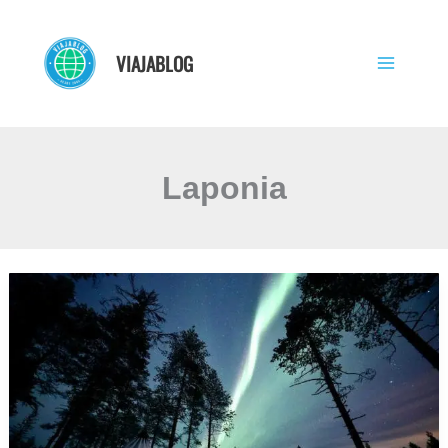
Ir
al
VIAJABLOG
contenido
Laponia