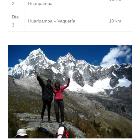
2
Huaripampa
-
Día
Huaripampa – Vaquería
10 km
+
3