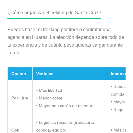
¿Cómo organizar el trekking de Santa Cruz?
Puedes hacer el trekking por libre o contratar una
agencia en Huaraz. La elección depende sobre todo de
tu experiencia y de cuánto peso quieras cargar durante
la ruta.
Opción
Ventajas
Inconveni
• Debes llev
• Más libertad
comida, etc
Por libre
• Menor coste
• Mayor esf
• Mayor sensación de aventura
• Requiere 
• Logística resuelta (transporte,
Con
comida, equipo)
• Más caro