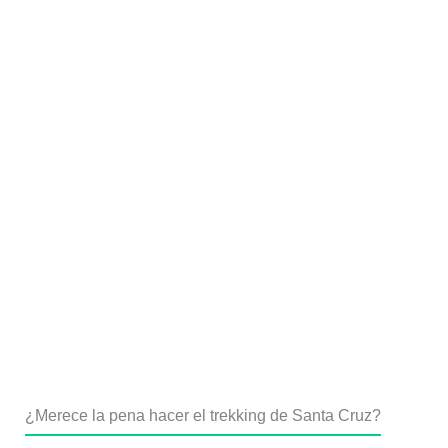
¿Merece la pena hacer el trekking de Santa Cruz?
El trekking de Santa Cruz es, sin duda, una de las
mejores rutas de senderismo de Perú y una de las
formas más accesibles de adentrarse en el corazón de