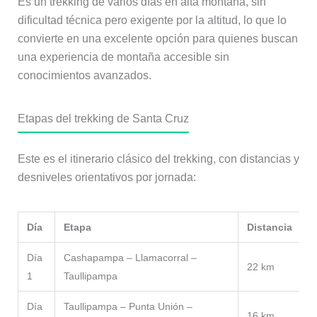
Es un trekking de varios días en alta montaña, sin
dificultad técnica pero exigente por la altitud, lo que lo
convierte en una excelente opción para quienes buscan
una experiencia de montaña accesible sin
conocimientos avanzados.
Etapas del trekking de Santa Cruz
Este es el itinerario clásico del trekking, con distancias y
desniveles orientativos por jornada:
Día
Etapa
Distancia
D
Día
Cashapampa – Llamacorral –
22 km
+
1
Taullipampa
Día
Taullipampa – Punta Unión –
+
16 km