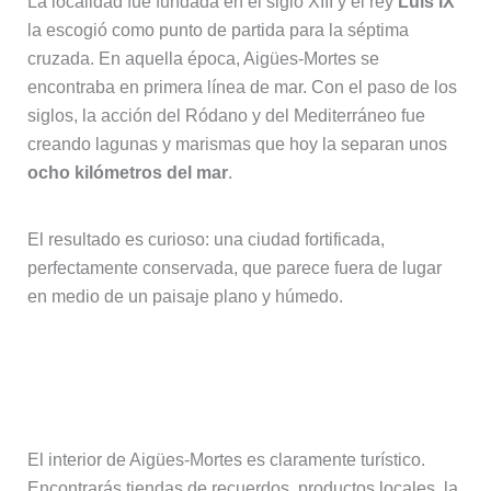
La localidad fue fundada en el siglo XIII y el rey
Luis IX
la escogió como punto de partida para la séptima
cruzada. En aquella época, Aigües-Mortes se
encontraba en primera línea de mar. Con el paso de los
siglos, la acción del Ródano y del Mediterráneo fue
creando lagunas y marismas que hoy la separan unos
ocho kilómetros del mar
.
El resultado es curioso: una ciudad fortificada,
perfectamente conservada, que parece fuera de lugar
en medio de un paisaje plano y húmedo.
Pasear por el interior de Aigües-
Mortes
El interior de Aigües-Mortes es claramente turístico.
Encontrarás tiendas de recuerdos, productos locales, la